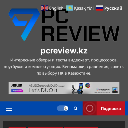
Перейти
Русский
English
Қазақ тілі
к
содержимому
pcreview.kz
Интересные обзоры и тесты видеокарт, процессоров,
ноутбуков и комплектующих. Бенчмарки, сравнения, советы
по выбору ПК в Казахстане.
Подписка
Основное
меню