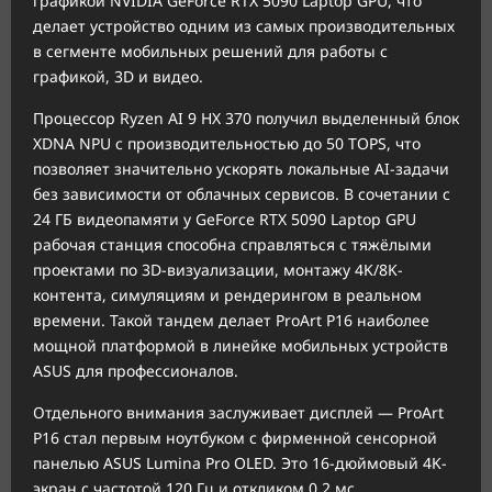
графикой NVIDIA GeForce RTX 5090 Laptop GPU, что
делает устройство одним из самых производительных
в сегменте мобильных решений для работы с
графикой, 3D и видео.
Процессор Ryzen AI 9 HX 370 получил выделенный блок
XDNA NPU с производительностью до 50 TOPS, что
позволяет значительно ускорять локальные AI-задачи
без зависимости от облачных сервисов. В сочетании с
24 ГБ видеопамяти у GeForce RTX 5090 Laptop GPU
рабочая станция способна справляться с тяжёлыми
проектами по 3D-визуализации, монтажу 4K/8K-
контента, симуляциям и рендерингом в реальном
времени. Такой тандем делает ProArt P16 наиболее
мощной платформой в линейке мобильных устройств
ASUS для профессионалов.
Отдельного внимания заслуживает дисплей — ProArt
P16 стал первым ноутбуком с фирменной сенсорной
панелью ASUS Lumina Pro OLED. Это 16-дюймовый 4K-
экран с частотой 120 Гц и откликом 0,2 мс,