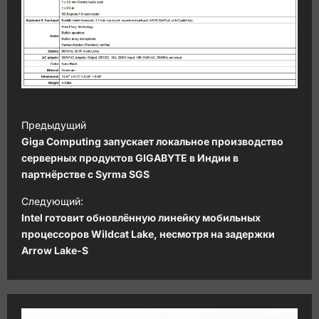
Н
Предыдущий
а
Giga Computing запускает локальное производство
в
серверных продуктов GIGABYTE в Индии в
партнёрстве с Syrma SGS
и
Следующий:
г
Intel готовит обновлённую линейку мобильных
а
процессоров Wildcat Lake, несмотря на задержки
ц
Arrow Lake-S
и
я
з