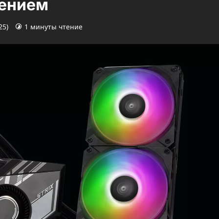
дением
25)
1 минуты чтение