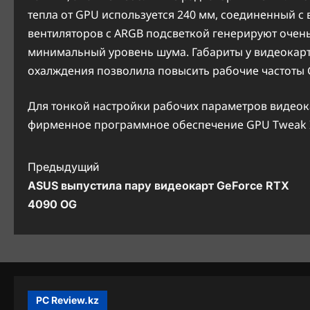
тепла от GPU используется 240 мм, соединенный с
вентиляторов с ARGB подсветкой генерируют очен
минимальный уровень шума. Габариты у видеокарты
охалждения позволила повысить рабочие частоты G
Для тонкой настройки рабочих параметров видеока
фирменное программное обеспечение GPU Tweak I
Н
Предыдущий
ASUS выпустила пару видеокарт GeForce RTX
а
4090 OG
в
и
г
а
PC Review.kz