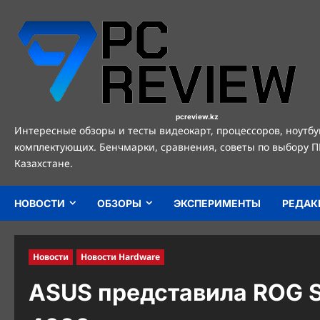
Перейти
к
содержимому
pcreview.kz
Интересные обзоры и тесты видеокарт, процессоров, ноутбу
комплектующих. Бенчмарки, сравнения, советы по выбору П
Казахстане.
НОВОСТИ
ОБЗОРЫ
ЭКСПЕРИМЕНТЫ
РЕДАК
Новости
Новости Hardware
ASUS представила ROG 