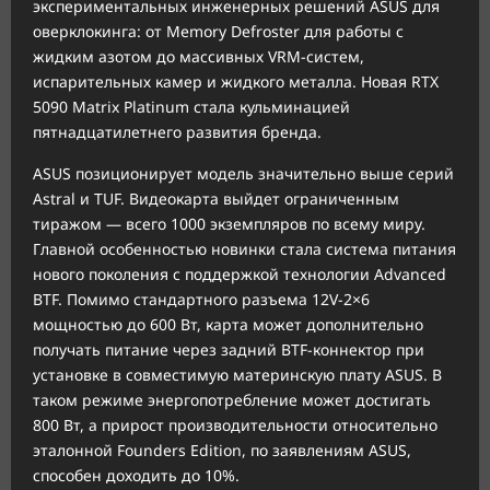
экспериментальных инженерных решений ASUS для
оверклокинга: от Memory Defroster для работы с
жидким азотом до массивных VRM-систем,
испарительных камер и жидкого металла. Новая RTX
5090 Matrix Platinum стала кульминацией
пятнадцатилетнего развития бренда.
ASUS позиционирует модель значительно выше серий
Astral и TUF. Видеокарта выйдет ограниченным
тиражом — всего 1000 экземпляров по всему миру.
Главной особенностью новинки стала система питания
нового поколения с поддержкой технологии Advanced
BTF. Помимо стандартного разъема 12V-2×6
мощностью до 600 Вт, карта может дополнительно
получать питание через задний BTF-коннектор при
установке в совместимую материнскую плату ASUS. В
таком режиме энергопотребление может достигать
800 Вт, а прирост производительности относительно
эталонной Founders Edition, по заявлениям ASUS,
способен доходить до 10%.