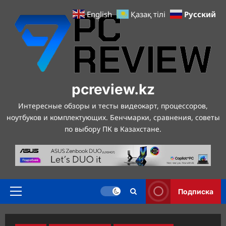
Перейти
Русский
English
Қазақ тілі
к
содержимому
pcreview.kz
Интересные обзоры и тесты видеокарт, процессоров,
ноутбуков и комплектующих. Бенчмарки, сравнения, советы
по выбору ПК в Казахстане.
Подписка
Основное
меню