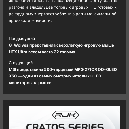
явно ориентирована на коллекционеров, энтузиастов
разгона и владельцев топовых игровых ПК, готовых к
рекордному энергопотреблению ради максимальной
производительности.
Н
Предыдущий
а
G-Wolves представила сверхлегкую игровую мышь
в
HTX Ultra весом всего 32 грамма
и
Следующий:
MSI представила 500-герцевый MPG 271QR QD-OLED
г
X50 — один из самых быстрых игровых OLED-
а
мониторов на рынке
ц
и
я
з
а