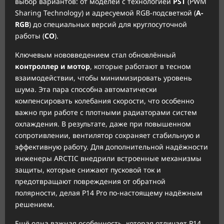
выбор вариантов: от моделей с технологией
PST
(PWM
Sharing Technology) и адресуемой RGB-подсветкой (
A-
RGB
) до специальных версий для круглосуточной
работы (
CO
).
Ключевым нововведением стал обновлённый
контроллер и мотор
, которые работают в тесном
взаимодействии, чтобы минимизировать уровень
шума. Эта пара способна автоматически
компенсировать колебания скорости, что особенно
важно при работе с плотными радиаторами систем
охлаждения. В результате, даже при повышенном
сопротивлении, вентилятор сохраняет стабильную и
эффективную работу. Для дополнительной надёжности
инженеры ARCTIC внедрили встроенные механизмы
защиты, которые снижают пусковой ток и
предотвращают повреждения от обратной
полярности, делая P14 Pro по-настоящему надёжным
решением.
Ещё одна важная особенность, которая отличает P14