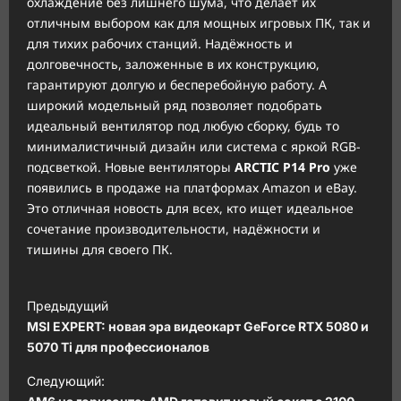
охлаждение без лишнего шума, что делает их
отличным выбором как для мощных игровых ПК, так и
для тихих рабочих станций. Надёжность и
долговечность, заложенные в их конструкцию,
гарантируют долгую и бесперебойную работу. А
широкий модельный ряд позволяет подобрать
идеальный вентилятор под любую сборку, будь то
минималистичный дизайн или система с яркой RGB-
подсветкой. Новые вентиляторы
ARCTIC P14 Pro
уже
появились в продаже на платформах Amazon и eBay.
Это отличная новость для всех, кто ищет идеальное
сочетание производительности, надёжности и
тишины для своего ПК.
Н
Предыдущий
а
MSI EXPERT: новая эра видеокарт GeForce RTX 5080 и
в
5070 Ti для профессионалов
и
Следующий: