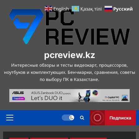
Перейти
Русский
English
Қазақ тілі
к
содержимому
pcreview.kz
Интересные обзоры и тесты видеокарт, процессоров,
ноутбуков и комплектующих. Бенчмарки, сравнения, советы
по выбору ПК в Казахстане.
Подписка
Основное
меню