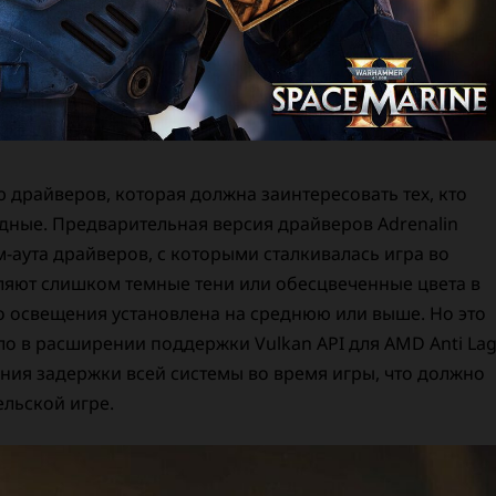
драйверов, которая должна заинтересовать тех, кто
одные. Предварительная версия драйверов Adrenalin
-аута драйверов, с которыми сталкивалась игра во
ляют слишком темные тени или обесцвеченные цвета в
го освещения установлена на среднюю или выше. Но это
ло в расширении поддержки Vulkan API для AMD Anti La
жения задержки всей системы во время игры, что должно
льской игре.