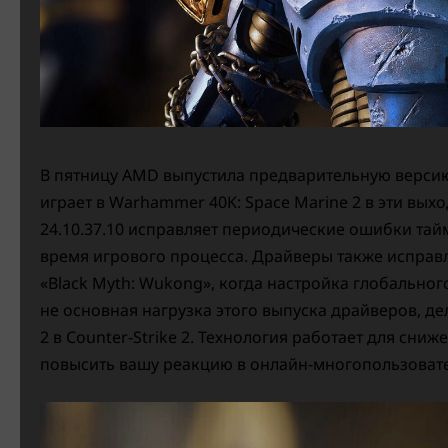
В пятницу AMD выпустила предварительную версию 
играет в Warhammer 40K: Space Marine 2 в эти вых
24.10.37.10 исправляет периодические ошибки тайм
время игрового процесса. Драйверы также исправ
«Black Myth: Wukong», когда настройка глобально
не основная нагрузка этого выпуска драйверов, де
2 в Counter-Strike 2. Технология работает для сни
повысить вашу реакцию в онлайн-многопользовате