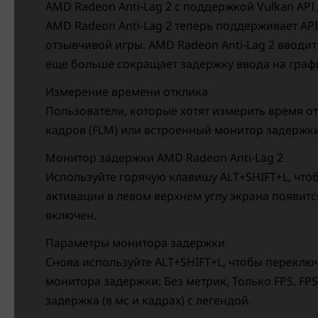
AMD Radeon Anti-Lag 2 с поддержкой Vulkan API д
AMD Radeon Anti-Lag 2 теперь поддерживает AP
отзывчивой игры. AMD Radeon Anti-Lag 2 вводи
еще больше сокращает задержку ввода на граф
Измерение времени отклика
Пользователи, которые хотят измерить время о
кадров (FLM) или встроенный монитор задержки 
Монитор задержки AMD Radeon Anti-Lag 2
Используйте горячую клавишу ALT+SHIFT+L, что
активации в левом верхнем углу экрана появит
включен.
Параметры монитора задержки
Снова используйте ALT+SHIFT+L, чтобы перекл
монитора задержки: Без метрик, Только FPS, FPS и
задержка (в мс и кадрах) с легендой.