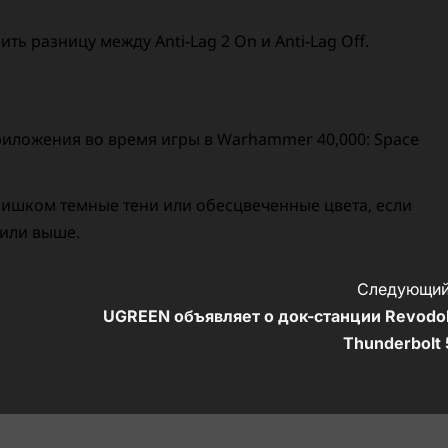
ь разницу между Anti-Lag 2 On и Anti-Lag Off.
риложения во время игры в Warhammer 40,000: Space
слишком темные тени или обесцвеченные цвета, если
 или выше.
Следующий
UGREEN объявляет о док-станции Revodo
Thunderbolt 