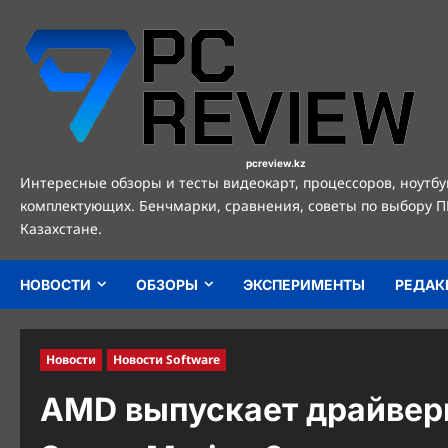
Перейти
к
содержимому
pcreview.kz
Интересные обзоры и тесты видеокарт, процессоров, ноутбу
комплектующих. Бенчмарки, сравнения, советы по выбору П
Казахстане.
НОВОСТИ
ОБЗОРЫ
ЭКСПЕРИМЕНТЫ
РЕДАК
Новости
Новости Software
AMD выпускает драйверы 