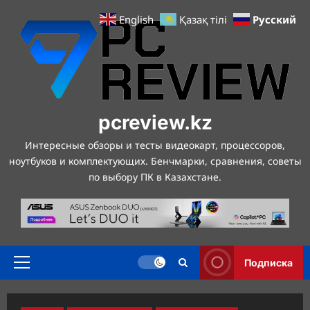
Перейти
Русский
English
Қазақ тілі
к
содержимому
pcreview.kz
Интересные обзоры и тесты видеокарт, процессоров,
ноутбуков и комплектующих. Бенчмарки, сравнения, советы
по выбору ПК в Казахстане.
Подписка
Основное
меню