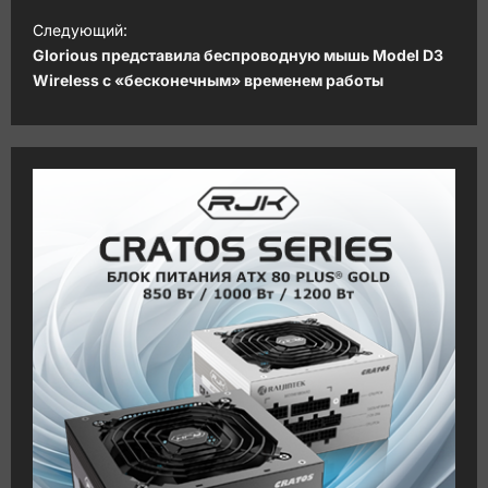
и
Следующий:
Glorious представила беспроводную мышь Model D3
г
Wireless с «бесконечным» временем работы
а
ц
и
я
з
а
п
и
с
и