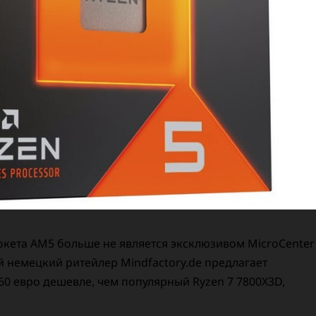
окета AM5 больше не является эксклюзивом MicroCenter
й немецкий ритейлер Mindfactory.de предлагает
 60 евро дешевле, чем популярный Ryzen 7 7800X3D,