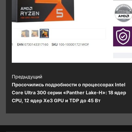
Н
Предыдущий
Просочились подробности о процессорах Intel
а
Core Ultra 300 серии «Panther Lake-H»: 18 ядер
в
CPU, 12 ядер Xe3 GPU и TDP до 45 Вт
и
г
а