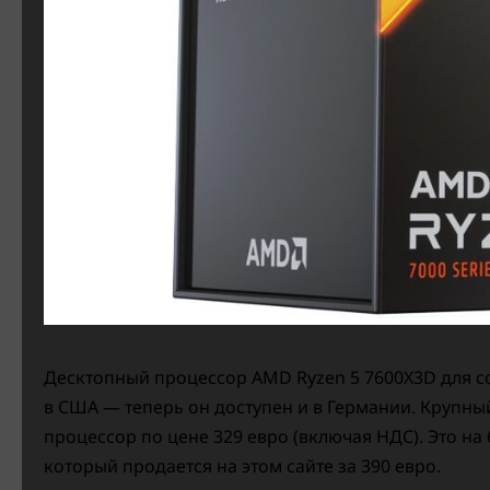
Десктопный процессор AMD Ryzen 5 7600X3D для с
в США — теперь он доступен и в Германии. Крупны
процессор по цене 329 евро (включая НДС). Это на
который продается на этом сайте за 390 евро.