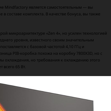
ие Mindfactory является самостоятельным — вы
е в составе комплекта. В качестве бонуса, вы также
рой микроархитектуре «Zen 4», но усилен технологией
леднего уровня, известного своим значительным
оставляется с базовой частотой 4,10 ГГц и
озница PIB-коробка похожа на коробку 7800X3D, но с
мы охлаждения, но требования к охлаждению этого
 всего 65 Вт.