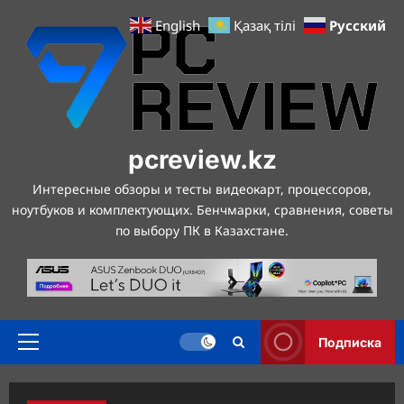
Перейти
Русский
English
Қазақ тілі
к
содержимому
pcreview.kz
Интересные обзоры и тесты видеокарт, процессоров,
ноутбуков и комплектующих. Бенчмарки, сравнения, советы
по выбору ПК в Казахстане.
Подписка
Основное
меню