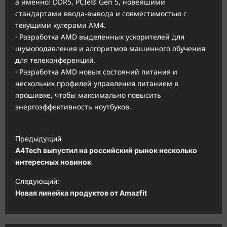
а именно: DDR5, PCIe® Gen 5, новейшими
стандартами ввода-вывода и совместимостью с
текущими кулерами AM4.
· Разработка AMD выделенных ускорителей для
шумоподавления и алгоритмов машинного обучения
для телеконференций.
· Разработка AMD новых состояний питания и
нескольких профилей управления питанием в
прошивке, чтобы максимально повысить
энергоэффективность ноутбуков.
Н
Предыдущий
а
A4Tech выпустил на российский рынок несколько
в
интересных новинок
и
Следующий:
Новая линейка продуктов от Amazfit
г
а
ц